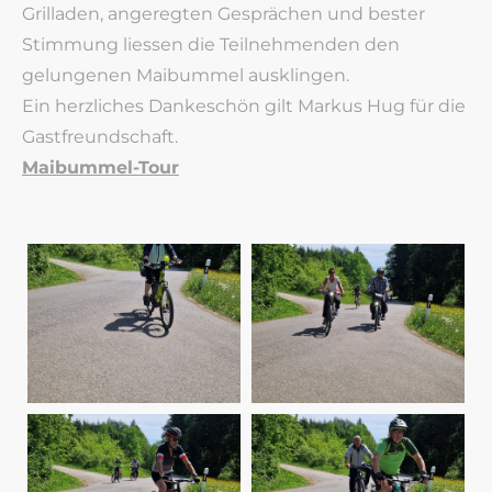
Grilladen, angeregten Gesprächen und bester
Stimmung liessen die Teilnehmenden den
gelungenen Maibummel ausklingen.
Ein herzliches Dankeschön gilt Markus Hug für die
Gastfreundschaft.
Maibummel-Tour