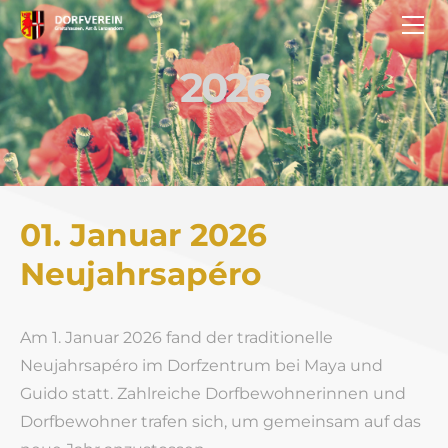
HOME
JAHRESPROGRAMM
2026
RÜCKBLICK
2026
2025
2024
2023
01. Januar 2026
2022
​Neujahrsapéro
2020
2019
Am 1. Januar 2026 fand der traditionelle
2018
Neujahrsapéro im Dorfzentrum bei Maya und
2017
Guido statt. Zahlreiche Dorfbewohnerinnen und
2016
Dorfbewohner trafen sich, um gemeinsam auf das