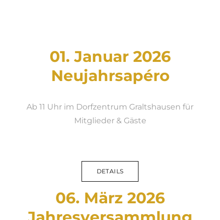
2015
2014
2013
01. Januar 2026
1999
Neujahrsapéro
Ab 11 Uhr im Dorfzentrum Graltshausen für
Mitglieder & Gäste
DETAILS
06. März 2026
Jahresversammlung